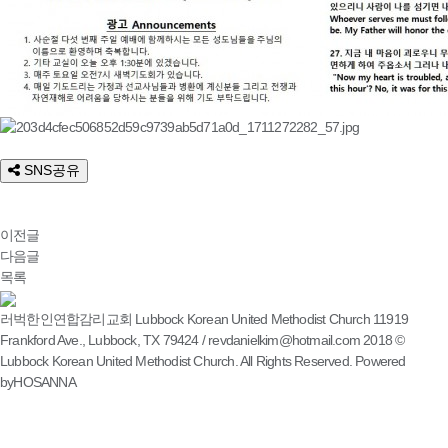
SNS공유
이전글
다음글
목록
러벅한인연합감리교회 Lubbock Korean United Methodist Church
11919
Frankford Ave., Lubbock, TX 79424 /
revdanielkim@hotmail.com
2018 ©
Lubbock Korean United Methodist Church. All Rights Reserved. Powered
by
HOSANNA