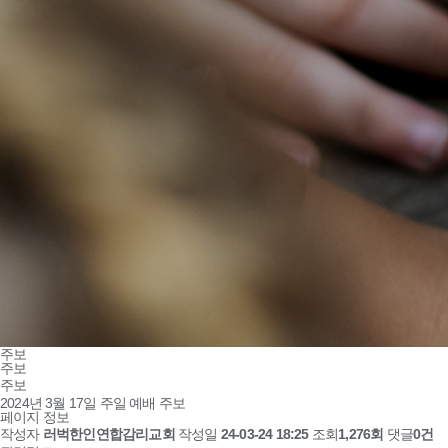
주보
주보
주보
2024년 3월 17일 주일 예배 주보
페이지 정보
작성자
러벅한인연합감리교회
작성일
24-03-24 18:25
조회
1,276회
댓글
0건